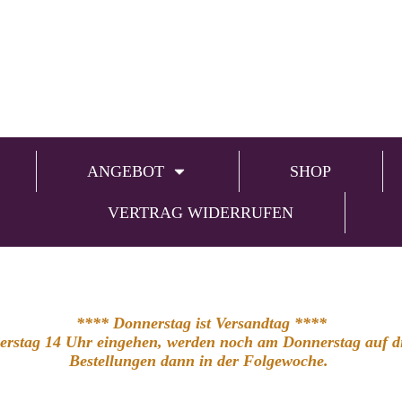
ANGEBOT
SHOP
VERTRAG WIDERRUFEN
**** Donnerstag ist Versandtag ****
nerstag 14 Uhr eingehen, werden noch am Donnerstag auf die
Bestellungen dann in der Folgewoche.