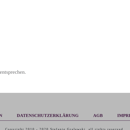
entsprechen.
N
DATENSCHUTZERKLÄRUNG
AGB
IMPR
Copyright 2010 -
2020
Stefanie Gralewski
, all rights reserved.