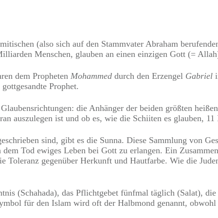
rahamitischen (also sich auf den Stammvater Abraham berufen
lliarden Menschen, glauben an einen einzigen Gott (= Allah
ahren dem Propheten
Mohammed
durch den Erzengel
Gabriel
i
 gottgesandte Prophet.
e Glaubensrichtungen: die Anhänger der beiden größten heiße
oran auszulegen ist und ob es, wie die Schiiten es glauben,
eschrieben sind, gibt es die Sunna. Diese Sammlung von G
ch dem Tod ewiges Leben bei Gott zu erlangen. Ein Zusammenl
, wie Toleranz gegenüber Herkunft und Hautfarbe. Wie die Jud
tnis (Schahada), das Pflichtgebet fünfmal täglich (Salat), 
Symbol für den Islam wird oft der Halbmond genannt, obwohl