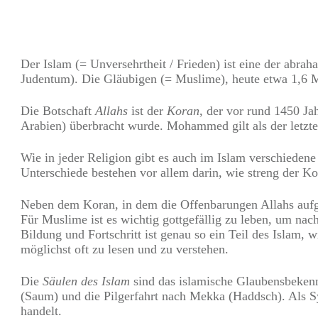
Teilen
0
Pin
0
Der Islam (= Unversehrtheit / Frieden) ist eine der ab
Judentum). Die Gläubigen (= Muslime), heute etwa 1,6 Mi
Die Botschaft
Allahs
ist der
Koran
, der vor rund 1450 J
Arabien) überbracht wurde. Mohammed gilt als der letzte
Wie in jeder Religion gibt es auch im Islam verschieden
Unterschiede bestehen vor allem darin, wie streng der K
Neben dem Koran, in dem die Offenbarungen Allahs aufg
Für Muslime ist es wichtig gottgefällig zu leben, um na
Bildung und Fortschritt ist genau so ein Teil des Islam
möglichst oft zu lesen und zu verstehen.
Die
Säulen des Islam
sind das islamische Glaubensbekenn
(Saum) und die Pilgerfahrt nach Mekka (Haddsch). Als 
handelt.