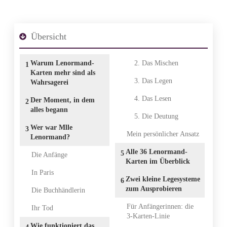
Teilen
0
Pin
0
Übersicht
Warum Lenormand-
2. Das Mischen
1
Karten mehr sind als
3. Das Legen
Wahrsagerei
4. Das Lesen
Der Moment, in dem
2
alles begann
5. Die Deutung
Wer war Mlle
3
Mein persönlicher Ansatz
Lenormand?
Alle 36 Lenormand-
5
Die Anfänge
Karten im Überblick
In Paris
Zwei kleine Legesysteme
6
zum Ausprobieren
Die Buchhändlerin
Für Anfängerinnen: die
Ihr Tod
3-Karten-Linie
Wie funktioniert das