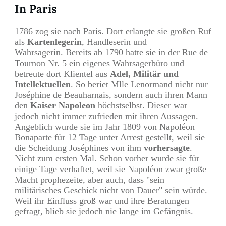
In Paris
1786 zog sie nach Paris. Dort erlangte sie großen Ruf
als
Kartenlegerin
, Handleserin und
Wahrsagerin.
Bereits ab 1790 hatte sie in der Rue de
Tournon Nr. 5 ein eigenes Wahrsagerbüro und
betreute dort Klientel aus
Adel, Militär und
Intellektuellen
. So beriet Mlle Lenormand nicht nur
Joséphine de Beauharnais, sondern auch ihren Mann
den
Kaiser Napoleon
höchstselbst. Dieser war
jedoch nicht immer zufrieden mit ihren Aussagen.
Angeblich wurde sie im Jahr 1809 von Napoléon
Bonaparte für 12 Tage unter Arrest gestellt, weil sie
die Scheidung Joséphines von ihm
vorhersagte
.
Nicht zum ersten Mal. Schon vorher wurde sie für
einige Tage verhaftet, weil sie Napoléon zwar große
Macht prophezeite, aber auch, dass "sein
militärisches Geschick nicht von Dauer" sein würde.
Weil ihr Einfluss groß war und ihre Beratungen
gefragt, blieb sie jedoch nie lange im Gefängnis.