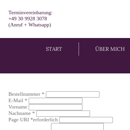
Terminvereinbarung:
+49 30 9928 3078
(Anruf + Whatsapp)
START
ÜBER MICH
erforderlich
Bestellnummer
*
erforderlich
E-Mail
*
Vorname
erforderlich
Nachname
*
Page URI *erforderlich