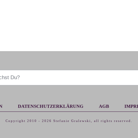
N
DATENSCHUTZERKLÄRUNG
AGB
IMPR
Copyright 2010 -
2026
Stefanie Gralewski
, all rights reserved.