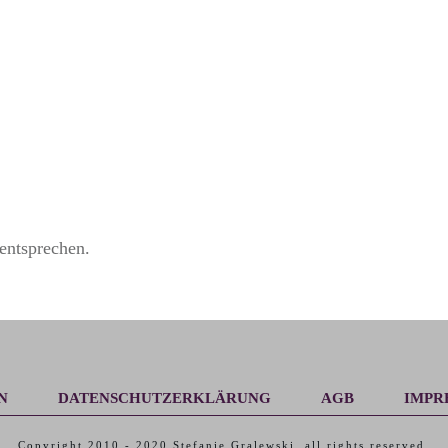
entsprechen.
N
DATENSCHUTZERKLÄRUNG
AGB
IMPR
Copyright 2010 -
2020
Stefanie Gralewski
, all rights reserved.