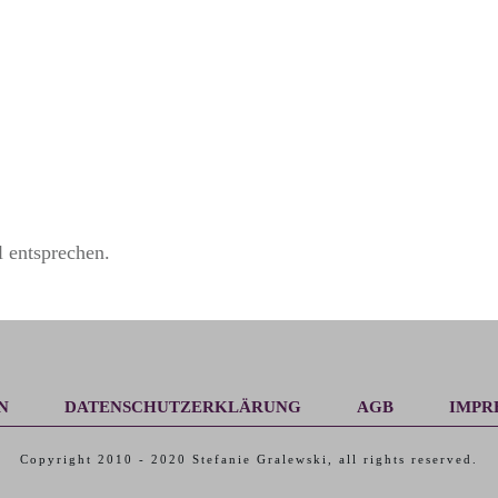
 entsprechen.
N
DATENSCHUTZERKLÄRUNG
AGB
IMPR
Copyright 2010 -
2020
Stefanie Gralewski
, all rights reserved.