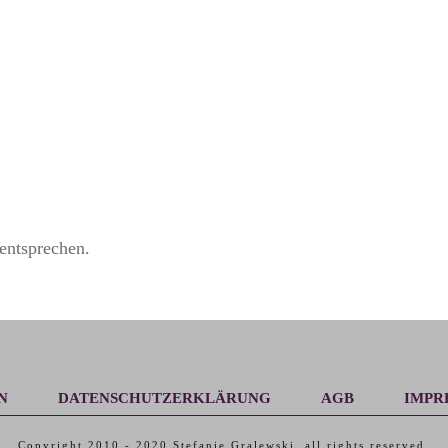
entsprechen.
N
DATENSCHUTZERKLÄRUNG
AGB
IMPR
Copyright 2010 -
2020
Stefanie Gralewski
, all rights reserved.