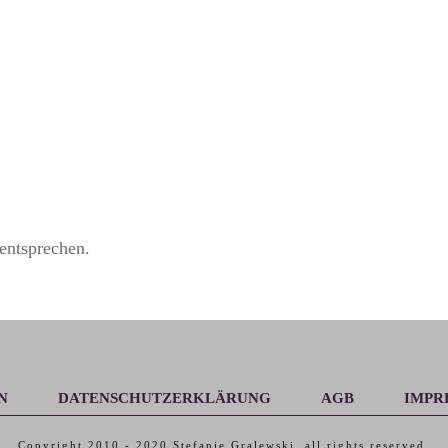
entsprechen.
N
DATENSCHUTZERKLÄRUNG
AGB
IMPR
Copyright 2010 -
2020
Stefanie Gralewski
, all rights reserved.