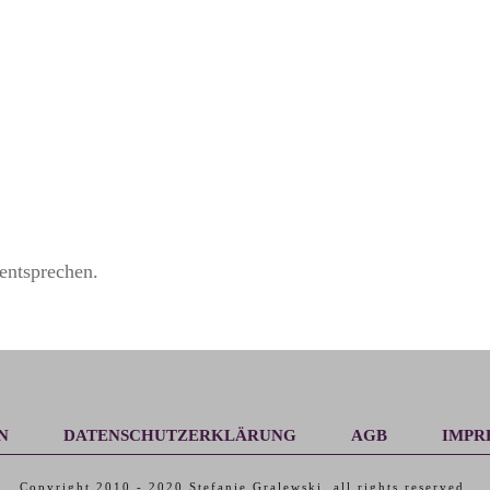
entsprechen.
N
DATENSCHUTZERKLÄRUNG
AGB
IMPR
Copyright 2010 -
2020
Stefanie Gralewski
, all rights reserved.