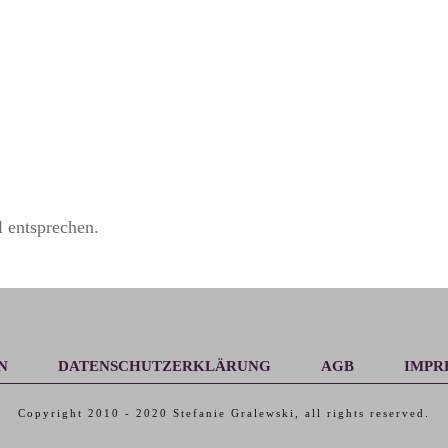
 entsprechen.
N
DATENSCHUTZERKLÄRUNG
AGB
IMPR
Copyright 2010 -
2020
Stefanie Gralewski
, all rights reserved.