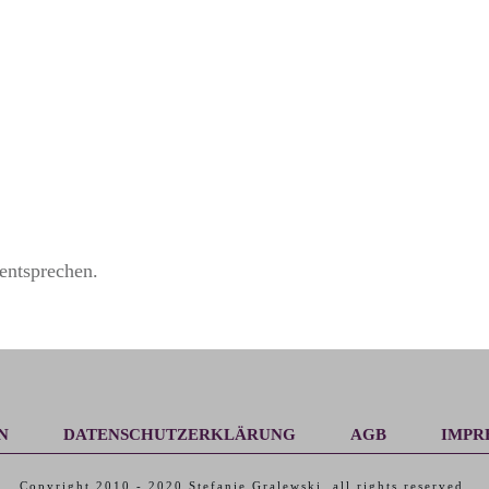
entsprechen.
N
DATENSCHUTZERKLÄRUNG
AGB
IMPR
Copyright 2010 -
2020
Stefanie Gralewski
, all rights reserved.