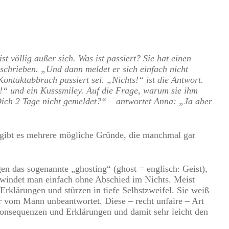
st völlig außer sich. Was ist passiert? Sie hat einen
eschrieben. „Und dann meldet er sich einfach nicht
ntaktabbruch passiert sei. „Nichts!“ ist die Antwort.
ht!“ und ein Kusssmiley. Auf die Frage, warum sie ihm
ch 2 Tage nicht gemeldet?“ – antwortet Anna: „Ja aber
 gibt es mehrere mögliche Gründe, die manchmal gar
n das sogenannte „ghosting“ (ghost = englisch: Geist),
hwindet man einfach ohne Abschied im Nichts. Meist
Erklärungen und stürzen in tiefe Selbstzweifel. Sie weiß
ber vom Mann unbeantwortet. Diese – recht unfaire – Art
 Konsequenzen und Erklärungen und damit sehr leicht den