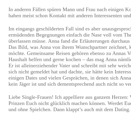
In anderen Fällen spüren Mann und Frau nach einigen Kon
haben meist schon Kontakt mit anderen Interessenten und e
Im eingangs geschilderten Fall sind es aber unausgespro
ermüdenden Begegnungen einfach die Nase voll vom Thema 
überlassen müsse. Anna fand die Erläuterungen durchaus 
Das Bild, was Anna von ihrem Wunschpartner zeichnet, kli
möchte. Gemeinsame Reisen gehören ebenso zu Annas Vor
Haushalt helfen und gerne kochen – das mag Anna nämlich 
Er ist alleinerziehender Vater und schreibt mit sehr weic
sich nicht gemeldet hat und dachte, sie hätte kein Intere
einigen Dates und vielen Gesprächen, in denen sich Anna
kein Jäger ist und sich dementsprechend auch nicht so ver
Liebe Single-Frauen! Ich appelliere aus ganzem Herzen: W
Prinzen Euch nicht glücklich machen können. Werdet Euc
und ohne Spielchen. Dann klappt’s auch mit dem Dating.
Teilen
0
Pin
0