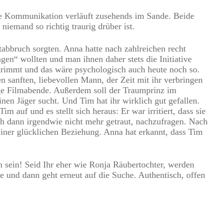
die Kommunikation verläuft zusehends im Sande. Beide
niemand so richtig traurig drüber ist.
abbruch sorgten. Anna hatte nach zahlreichen recht
en“ wollten und man ihnen daher stets die Initiative
etrimmt und das wäre psychologisch auch heute noch so.
n sanften, liebevollen Mann, der Zeit mit ihr verbringen
ge Filmabende. Außerdem soll der Traumprinz im
nen Jäger sucht. Und Tim hat ihr wirklich gut gefallen.
 auf und es stellt sich heraus: Er war irritiert, dass sie
sich dann irgendwie nicht mehr getraut, nachzufragen. Nach
einer glücklichen Beziehung. Anna hat erkannt, dass Tim
n sein! Seid Ihr eher wie Ronja Räubertochter, werden
 und dann geht erneut auf die Suche. Authentisch, offen