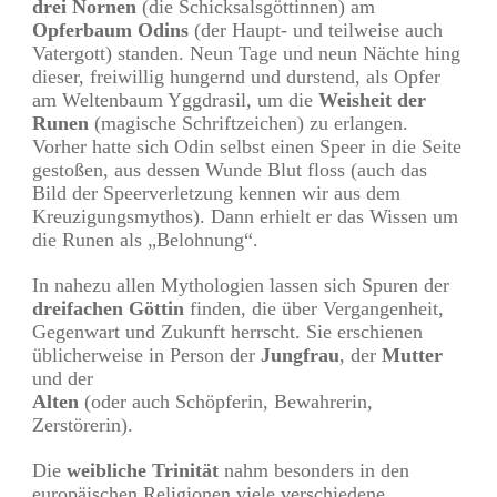
drei Nornen
(die Schicksalsgöttinnen) am
Opferbaum Odins
(der Haupt- und teilweise auch
Vatergott) standen. Neun Tage und neun Nächte hing
dieser, freiwillig hungernd und durstend, als Opfer
am Weltenbaum Yggdrasil, um die
Weisheit der
Runen
(magische Schriftzeichen) zu erlangen.
Vorher hatte sich Odin selbst einen Speer in die Seite
gestoßen, aus dessen Wunde Blut floss (auch das
Bild der Speerverletzung kennen wir aus dem
Kreuzigungsmythos). Dann erhielt er das Wissen um
die Runen als „Belohnung“.
In nahezu allen Mythologien lassen sich Spuren der
dreifachen Göttin
finden, die über Vergangenheit,
Gegenwart und Zukunft herrscht. Sie erschienen
üblicherweise in Person der
Jungfrau
, der
Mutter
und der
Alten
(oder auch Schöpferin, Bewahrerin,
Zerstörerin).
Die
weibliche Trinität
nahm besonders in den
europäischen Religionen viele verschiedene