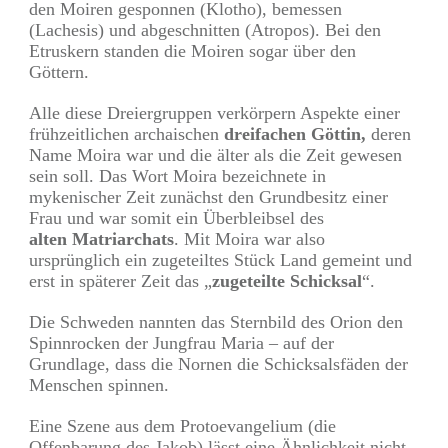
den Moiren gesponnen (Klotho), bemessen
(Lachesis) und abgeschnitten (Atropos). Bei den
Etruskern standen die Moiren sogar über den
Göttern.
Alle diese Dreiergruppen verkörpern Aspekte einer
frühzeitlichen archaischen
dreifachen Göttin,
deren
Name Moira war und die älter als die Zeit gewesen
sein soll. Das Wort Moira bezeichnete in
mykenischer Zeit zunächst den Grundbesitz einer
Frau und war somit ein Überbleibsel des
alten Matriarchats
. Mit Moira war also
ursprünglich ein zugeteiltes Stück Land gemeint und
erst in späterer Zeit das „
zugeteilte Schicksal
“.
Die Schweden nannten das Sternbild des Orion den
Spinnrocken der Jungfrau Maria – auf der
Grundlage, dass die Nornen die Schicksalsfäden der
Menschen spinnen.
Eine Szene aus dem Protoevangelium (die
Offenbarung des Jakob) lässt eine Ähnlichkeit nicht