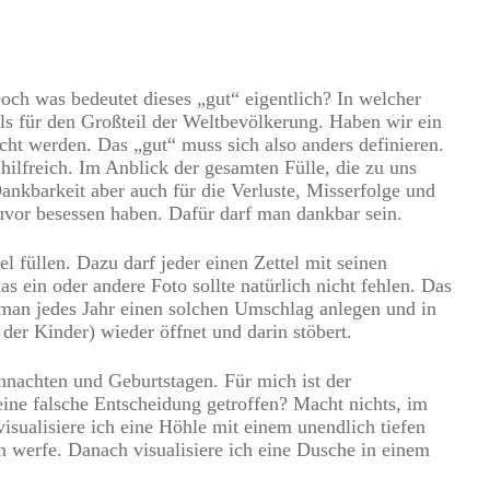
ch was bedeutet dieses „gut“ eigentlich? In welcher
als für den Großteil der Weltbevölkerung. Haben wir ein
ht werden. Das „gut“ muss sich also anders definieren.
t hilfreich. Im Anblick der gesamten Fülle, die zu uns
kbarkeit aber auch für die Verluste, Misserfolge und
vor besessen haben. Dafür darf man dankbar sein.
füllen. Dazu darf jeder einen Zettel mit seinen
 ein oder andere Foto sollte natürlich nicht fehlen. Das
man jedes Jahr einen solchen Umschlag anlegen und in
der Kinder) wieder öffnet und darin stöbert.
hnachten und Geburtstagen. Für mich ist der
ne falsche Entscheidung getroffen? Macht nichts, im
isualisiere ich eine Höhle mit einem unendlich tiefen
in werfe. Danach visualisiere ich eine Dusche in einem