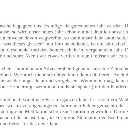
nsche begegnen uns. Es möge ein gutes neues Jahr werden. Do
use, so wird unser neues Jahr schon einmal deutlich besser 
tonnenweise davon wegwerfen, so kann unser Jahr kaum schlec
n, was dieses „besser“ nun für uns bedeutet, ist ein Jahresfazi
n, Geschenke und den Sonnenschein im vergehenden Jahr. Dan
 und stark. Wenn wir etwas verlieren, dann müssen wir es zu
chen, kann man am Silvesterabend gemeinsam eine Zeitkapsel 
ben. Wer noch nicht schreiben kann, kann diktieren. Auch das
Jahr wieder angeschaut und vorgelesen. Wenn man mag, kann 
höne Erinnerung, wenn man die Kiste später (mit den Kindern 
e und auch wichtigste Fest im ganzen Jahr. Ja – noch vor Wei
en wir im vorangegangenen Jahr einen Fehler gemacht oder ei
tertag eine Meditation schon zur Tradition geworden. Darin v
ngenen Jahr belastet hat, in Form von Steinen in den See hine
und bereit für das neue Jahr.