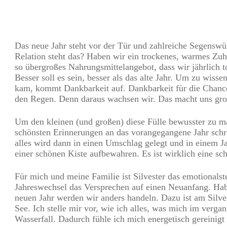
Teilen
0
Pin
0
Das neue Jahr steht vor der Tür und zahlreiche Segenswü
Relation steht das? Haben wir ein trockenes, warmes Zuha
so übergroßes Nahrungsmittelangebot, dass wir jährlich 
Besser soll es sein, besser als das alte Jahr. Um zu wisse
kam, kommt Dankbarkeit auf. Dankbarkeit für die Chance
den Regen. Denn daraus wachsen wir. Das macht uns groß
Um den kleinen (und großen) diese Fülle bewusster zu ma
schönsten Erinnerungen an das vorangegangene Jahr schrei
alles wird dann in einen Umschlag gelegt und in einem 
einer schönen Kiste aufbewahren. Es ist wirklich eine sc
Für mich und meine Familie ist Silvester das emotionalst
Jahreswechsel das Versprechen auf einen Neuanfang. Hab
neuen Jahr werden wir anders handeln. Dazu ist am Silves
See. Ich stelle mir vor, wie ich alles, was mich im verga
Wasserfall. Dadurch fühle ich mich energetisch gereinigt 