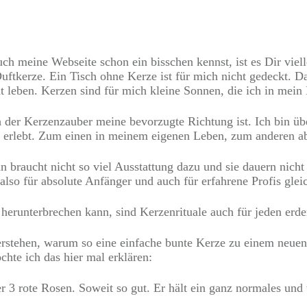
meine Webseite schon ein bisschen kennst, ist es Dir viell
ftkerze. Ein Tisch ohne Kerze ist für mich nicht gedeckt. Da
 leben. Kerzen sind für mich kleine Sonnen, die ich in mein 
h der Kerzenzauber meine bevorzugte Richtung ist. Ich bin üb
 erlebt. Zum einen in meinem eigenen Leben, zum anderen ab
 braucht nicht so viel Ausstattung dazu und sie dauern nich
also für absolute Anfänger und auch für erfahrene Profis gle
erunterbrechen kann, sind Kerzenrituale auch für jeden erd
stehen, warum so eine einfache bunte Kerze zu einem neuen J
chte ich das hier mal erklären:
r 3 rote Rosen. Soweit so gut. Er hält ein ganz normales u